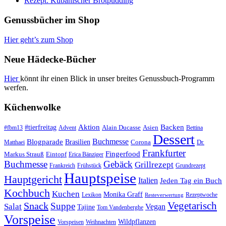
Rezept: Kubanischer Brotpudding
Genussbücher im Shop
Hier geht’s zum Shop
Neue Hädecke-Bücher
Hier
könnt ihr einen Blick in unser breites Genussbuch-Programm
werfen.
Küchenwolke
#tierfreitag
Aktion
Backen
Alain Ducasse
Asien
#fbm13
Advent
Bettina
Dessert
Buchmesse
Blogparade
Brasilien
Corona
Dr.
Matthaei
Frankfurter
Fingerfood
Markus Strauß
Eintopf
Erica Bänziger
Buchmesse
Gebäck
Grillrezept
Frankreich
Frühstück
Grundrezept
Hauptspeise
Hauptgericht
Italien
Jeden Tag ein Buch
Kochbuch
Kuchen
Monika Graff
Lexikon
Rezeptwoche
Resteverwertung
Vegetarisch
Snack
Suppe
Salat
Vegan
Tajine
Tom Vandenberghe
Vorspeise
Wildpflanzen
Vorspeisen
Weihnachten