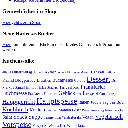
Rezept: Kubanischer Brotpudding
Genussbücher im Shop
Hier geht’s zum Shop
Neue Hädecke-Bücher
Hier
könnt ihr einen Blick in unser breites Genussbuch-Programm
werfen.
Küchenwolke
#tierfreitag
Aktion
Backen
Alain Ducasse
Asien
#fbm13
Advent
Bettina
Dessert
Buchmesse
Blogparade
Brasilien
Corona
Dr.
Matthaei
Frankfurter
Fingerfood
Markus Strauß
Eintopf
Erica Bänziger
Buchmesse
Gebäck
Grillrezept
Frankreich
Frühstück
Grundrezept
Hauptspeise
Hauptgericht
Italien
Jeden Tag ein Buch
Kochbuch
Kuchen
Monika Graff
Lexikon
Rezeptwoche
Resteverwertung
Vegetarisch
Snack
Suppe
Salat
Vegan
Tajine
Tom Vandenberghe
Vorspeise
Wildpflanzen
Vorspeisen
Weihnachten