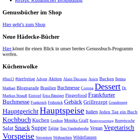
Rezept: Kubanischer Brotpudding
Genussbücher im Shop
Hier geht’s zum Shop
Neue Hädecke-Bücher
Hier
könnt ihr einen Blick in unser breites Genussbuch-Programm
werfen.
Küchenwolke
#tierfreitag
Aktion
Backen
Alain Ducasse
Asien
#fbm13
Advent
Bettina
Dessert
Buchmesse
Blogparade
Brasilien
Corona
Dr.
Matthaei
Frankfurter
Fingerfood
Markus Strauß
Eintopf
Erica Bänziger
Buchmesse
Gebäck
Grillrezept
Frankreich
Frühstück
Grundrezept
Hauptspeise
Hauptgericht
Italien
Jeden Tag ein Buch
Kochbuch
Kuchen
Monika Graff
Lexikon
Rezeptwoche
Resteverwertung
Vegetarisch
Snack
Suppe
Salat
Vegan
Tajine
Tom Vandenberghe
Vorspeise
Wildpflanzen
Vorspeisen
Weihnachten