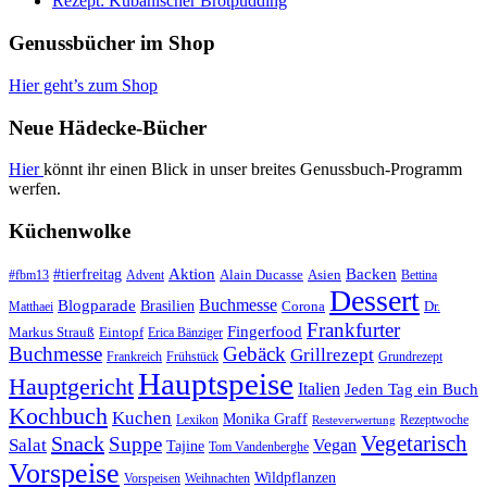
Rezept: Kubanischer Brotpudding
Genussbücher im Shop
Hier geht’s zum Shop
Neue Hädecke-Bücher
Hier
könnt ihr einen Blick in unser breites Genussbuch-Programm
werfen.
Küchenwolke
#tierfreitag
Aktion
Backen
Alain Ducasse
Asien
#fbm13
Advent
Bettina
Dessert
Buchmesse
Blogparade
Brasilien
Corona
Dr.
Matthaei
Frankfurter
Fingerfood
Markus Strauß
Eintopf
Erica Bänziger
Buchmesse
Gebäck
Grillrezept
Frankreich
Frühstück
Grundrezept
Hauptspeise
Hauptgericht
Italien
Jeden Tag ein Buch
Kochbuch
Kuchen
Monika Graff
Lexikon
Rezeptwoche
Resteverwertung
Vegetarisch
Snack
Suppe
Salat
Vegan
Tajine
Tom Vandenberghe
Vorspeise
Wildpflanzen
Vorspeisen
Weihnachten