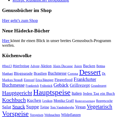
Rezept: Kubanischer Brotpudding
Genussbücher im Shop
Hier geht’s zum Shop
Neue Hädecke-Bücher
Hier
könnt ihr einen Blick in unser breites Genussbuch-Programm
werfen.
Küchenwolke
#tierfreitag
Aktion
Backen
Alain Ducasse
Asien
#fbm13
Advent
Bettina
Dessert
Buchmesse
Blogparade
Brasilien
Corona
Dr.
Matthaei
Frankfurter
Fingerfood
Markus Strauß
Eintopf
Erica Bänziger
Buchmesse
Gebäck
Grillrezept
Frankreich
Frühstück
Grundrezept
Hauptspeise
Hauptgericht
Italien
Jeden Tag ein Buch
Kochbuch
Kuchen
Monika Graff
Lexikon
Rezeptwoche
Resteverwertung
Vegetarisch
Snack
Suppe
Salat
Vegan
Tajine
Tom Vandenberghe
Vorspeise
Wildpflanzen
Vorspeisen
Weihnachten