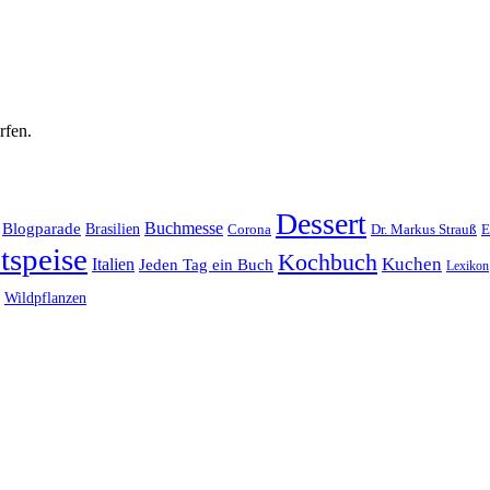
rfen.
Dessert
Buchmesse
Blogparade
Brasilien
Corona
Dr. Markus Strauß
E
tspeise
Kochbuch
Kuchen
Italien
Jeden Tag ein Buch
Lexikon
Wildpflanzen