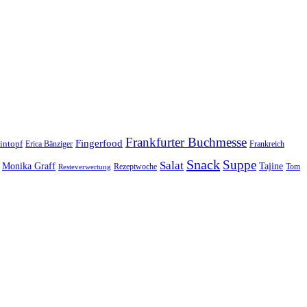
Frankfurter Buchmesse
Fingerfood
intopf
Erica Bänziger
Frankreich
Snack
Suppe
Salat
Monika Graff
Tajine
Rezeptwoche
Tom
Resteverwertung