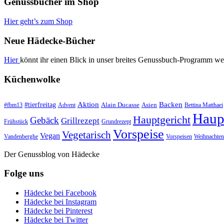
Genussbücher im Shop
Hier geht’s zum Shop
Neue Hädecke-Bücher
Hier
könnt ihr einen Blick in unser breites Genussbuch-Programm we
Küchenwolke
#tierfreitag
Aktion
Backen
Alain Ducasse
Asien
#fbm13
Advent
Bettina Matthaei
Haup
Hauptgericht
Gebäck
Grillrezept
Frühstück
Grundrezept
Vorspeise
Vegetarisch
Vegan
Vandenberghe
Vorspeisen
Weihnachten
Der Genussblog von Hädecke
Folge uns
Hädecke bei Facebook
Hädecke bei Instagram
Hädecke bei Pinterest
Hädecke bei Twitter