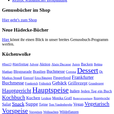
Rezept: Kubanischer Brotpudding
Genussbücher im Shop
Hier geht’s zum Shop
Neue Hädecke-Bücher
Hier
könnt ihr einen Blick in unser breites Genussbuch-Programm
werfen.
Küchenwolke
#tierfreitag
Aktion
Backen
Alain Ducasse
Asien
#fbm13
Advent
Bettina
Dessert
Buchmesse
Blogparade
Brasilien
Corona
Dr.
Matthaei
Frankfurter
Fingerfood
Markus Strauß
Eintopf
Erica Bänziger
Buchmesse
Gebäck
Grillrezept
Frankreich
Frühstück
Grundrezept
Hauptspeise
Hauptgericht
Italien
Jeden Tag ein Buch
Kochbuch
Kuchen
Monika Graff
Lexikon
Rezeptwoche
Resteverwertung
Vegetarisch
Snack
Suppe
Salat
Vegan
Tajine
Tom Vandenberghe
Vorspeise
Wildpflanzen
Vorspeisen
Weihnachten