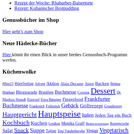
Rezept der Woche: Rhabarber-Baisertorte
Rezept: Kubanischer Brotpudding
Genussbücher im Shop
Hier geht’s zum Shop
Neue Hädecke-Bücher
Hier
könnt ihr einen Blick in unser breites Genussbuch-Programm
werfen.
Küchenwolke
#tierfreitag
Aktion
Backen
Alain Ducasse
Asien
#fbm13
Advent
Bettina
Dessert
Buchmesse
Blogparade
Brasilien
Corona
Dr.
Matthaei
Frankfurter
Fingerfood
Markus Strauß
Eintopf
Erica Bänziger
Buchmesse
Gebäck
Grillrezept
Frankreich
Frühstück
Grundrezept
Hauptspeise
Hauptgericht
Italien
Jeden Tag ein Buch
Kochbuch
Kuchen
Monika Graff
Lexikon
Rezeptwoche
Resteverwertung
Vegetarisch
Snack
Suppe
Salat
Vegan
Tajine
Tom Vandenberghe