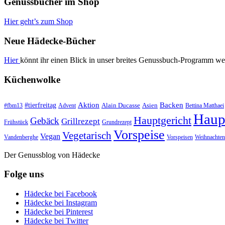
Genussbücher im Shop
Hier geht’s zum Shop
Neue Hädecke-Bücher
Hier
könnt ihr einen Blick in unser breites Genussbuch-Programm we
Küchenwolke
#tierfreitag
Aktion
Backen
Alain Ducasse
Asien
#fbm13
Advent
Bettina Matthaei
Haup
Hauptgericht
Gebäck
Grillrezept
Frühstück
Grundrezept
Vorspeise
Vegetarisch
Vegan
Vandenberghe
Vorspeisen
Weihnachten
Der Genussblog von Hädecke
Folge uns
Hädecke bei Facebook
Hädecke bei Instagram
Hädecke bei Pinterest
Hädecke bei Twitter