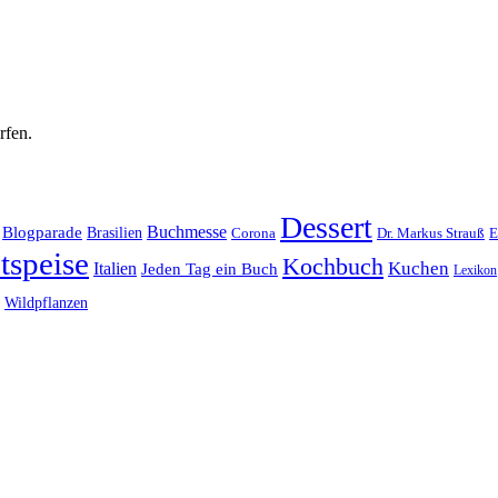
rfen.
Dessert
Buchmesse
Blogparade
Brasilien
Corona
Dr. Markus Strauß
E
tspeise
Kochbuch
Kuchen
Italien
Jeden Tag ein Buch
Lexikon
Wildpflanzen