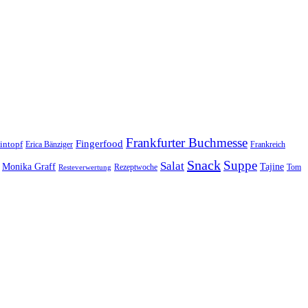
Frankfurter Buchmesse
Fingerfood
intopf
Erica Bänziger
Frankreich
Snack
Suppe
Salat
Monika Graff
Tajine
Rezeptwoche
Tom
Resteverwertung