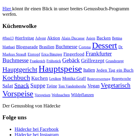
Hier
könnt ihr einen Blick in unser breites Genussbuch-Programm
werfen.
Küchenwolke
#tierfreitag
Aktion
Backen
Alain Ducasse
Asien
#fbm13
Advent
Bettina
Dessert
Buchmesse
Blogparade
Brasilien
Corona
Dr.
Matthaei
Frankfurter
Fingerfood
Markus Strauß
Eintopf
Erica Bänziger
Buchmesse
Gebäck
Grillrezept
Frankreich
Frühstück
Grundrezept
Hauptspeise
Hauptgericht
Italien
Jeden Tag ein Buch
Kochbuch
Kuchen
Monika Graff
Lexikon
Rezeptwoche
Resteverwertung
Vegetarisch
Snack
Suppe
Salat
Vegan
Tajine
Tom Vandenberghe
Vorspeise
Wildpflanzen
Vorspeisen
Weihnachten
Der Genussblog von Hädecke
Folge uns
Hädecke bei Facebook
Hädecke bei Instagram