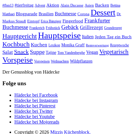
#tierfreitag
Aktion
Backen
Alain Ducasse
Asien
#fbm13
Advent
Bettina
Dessert
Buchmesse
Blogparade
Brasilien
Corona
Dr.
Matthaei
Frankfurter
Fingerfood
Markus Strauß
Eintopf
Erica Bänziger
Buchmesse
Gebäck
Grillrezept
Frankreich
Frühstück
Grundrezept
Hauptspeise
Hauptgericht
Italien
Jeden Tag ein Buch
Kochbuch
Kuchen
Monika Graff
Lexikon
Rezeptwoche
Resteverwertung
Vegetarisch
Snack
Suppe
Salat
Vegan
Tajine
Tom Vandenberghe
Vorspeise
Wildpflanzen
Vorspeisen
Weihnachten
Der Genussblog von Hädecke
Folge uns
Hädecke bei Facebook
Hädecke bei Instagram
Hädecke bei Pinterest
Hädecke bei Twitter
Hädecke bei Youtube
Hädecke bei Mojoreads
Copyright © 2026
Mizzis Küchenblock.