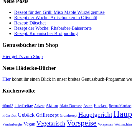
Neue Posts
Rezept für den Grill: Miso Maple Wurzelgemüse
Rezept der Woche: Artischocken in Olivenöl
Rezept: Dätschet
Rezept der Woche: Rhabarber-Baisertorte
Rezept: Kubanischer Brotpudding
Genussbücher im Shop
Hier geht’s zum Shop
Neue Hädecke-Bücher
Hier
könnt ihr einen Blick in unser breites Genussbuch-Programm we
Küchenwolke
#tierfreitag
Aktion
Backen
Alain Ducasse
Asien
#fbm13
Advent
Bettina Matthaei
Haup
Hauptgericht
Gebäck
Grillrezept
Frühstück
Grundrezept
Vorspeise
Vegetarisch
Vegan
Vandenberghe
Vorspeisen
Weihnachten