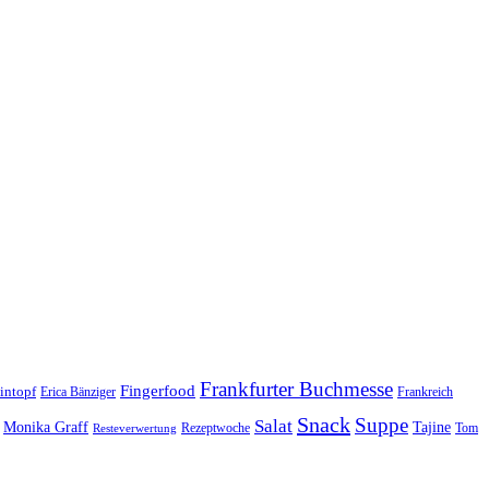
Frankfurter Buchmesse
Fingerfood
intopf
Erica Bänziger
Frankreich
Snack
Suppe
Salat
Monika Graff
Tajine
Rezeptwoche
Tom
Resteverwertung