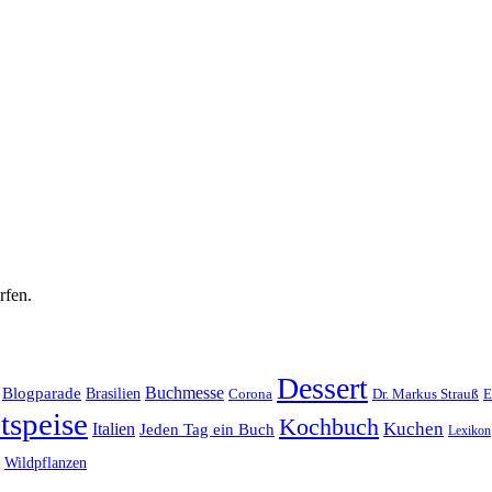
rfen.
Dessert
Buchmesse
Blogparade
Brasilien
Corona
Dr. Markus Strauß
E
tspeise
Kochbuch
Kuchen
Italien
Jeden Tag ein Buch
Lexikon
Wildpflanzen