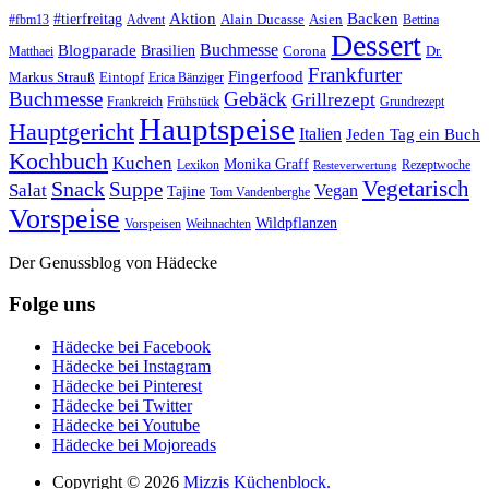
#tierfreitag
Aktion
Backen
Alain Ducasse
Asien
#fbm13
Advent
Bettina
Dessert
Buchmesse
Blogparade
Brasilien
Corona
Dr.
Matthaei
Frankfurter
Fingerfood
Markus Strauß
Eintopf
Erica Bänziger
Buchmesse
Gebäck
Grillrezept
Frankreich
Frühstück
Grundrezept
Hauptspeise
Hauptgericht
Italien
Jeden Tag ein Buch
Kochbuch
Kuchen
Monika Graff
Lexikon
Rezeptwoche
Resteverwertung
Vegetarisch
Snack
Suppe
Salat
Vegan
Tajine
Tom Vandenberghe
Vorspeise
Wildpflanzen
Vorspeisen
Weihnachten
Der Genussblog von Hädecke
Folge uns
Hädecke bei Facebook
Hädecke bei Instagram
Hädecke bei Pinterest
Hädecke bei Twitter
Hädecke bei Youtube
Hädecke bei Mojoreads
Copyright © 2026
Mizzis Küchenblock.