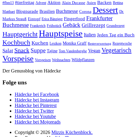
#tierfreitag
Aktion
Backen
Alain Ducasse
Asien
#fbm13
Advent
Bettina
Dessert
Buchmesse
Blogparade
Brasilien
Corona
Dr.
Matthaei
Frankfurter
Fingerfood
Markus Strauß
Eintopf
Erica Bänziger
Buchmesse
Gebäck
Grillrezept
Frankreich
Frühstück
Grundrezept
Hauptspeise
Hauptgericht
Italien
Jeden Tag ein Buch
Kochbuch
Kuchen
Monika Graff
Lexikon
Rezeptwoche
Resteverwertung
Vegetarisch
Snack
Suppe
Salat
Vegan
Tajine
Tom Vandenberghe
Vorspeise
Wildpflanzen
Vorspeisen
Weihnachten
Der Genussblog von Hädecke
Folge uns
Hädecke bei Facebook
Hädecke bei Instagram
Hädecke bei Pinterest
Hädecke bei Twitter
Hädecke bei Youtube
Hädecke bei Mojoreads
Copyright © 2026
Mizzis Küchenblock.