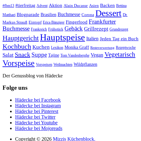
#tierfreitag
Aktion
Backen
Alain Ducasse
Asien
#fbm13
Advent
Bettina
Dessert
Buchmesse
Blogparade
Brasilien
Corona
Dr.
Matthaei
Frankfurter
Fingerfood
Markus Strauß
Eintopf
Erica Bänziger
Buchmesse
Gebäck
Grillrezept
Frankreich
Frühstück
Grundrezept
Hauptspeise
Hauptgericht
Italien
Jeden Tag ein Buch
Kochbuch
Kuchen
Monika Graff
Lexikon
Rezeptwoche
Resteverwertung
Vegetarisch
Snack
Suppe
Salat
Vegan
Tajine
Tom Vandenberghe
Vorspeise
Wildpflanzen
Vorspeisen
Weihnachten
Der Genussblog von Hädecke
Folge uns
Hädecke bei Facebook
Hädecke bei Instagram
Hädecke bei Pinterest
Hädecke bei Twitter
Hädecke bei Youtube
Hädecke bei Mojoreads
Copyright © 2026
Mizzis Küchenblock.