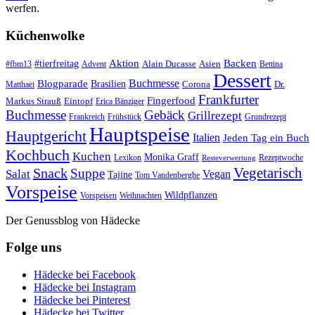
werfen.
Küchenwolke
#tierfreitag
Aktion
Backen
Alain Ducasse
Asien
#fbm13
Advent
Bettina
Dessert
Buchmesse
Blogparade
Brasilien
Corona
Dr.
Matthaei
Frankfurter
Fingerfood
Markus Strauß
Eintopf
Erica Bänziger
Buchmesse
Gebäck
Grillrezept
Frankreich
Frühstück
Grundrezept
Hauptspeise
Hauptgericht
Italien
Jeden Tag ein Buch
Kochbuch
Kuchen
Monika Graff
Lexikon
Rezeptwoche
Resteverwertung
Vegetarisch
Snack
Suppe
Salat
Vegan
Tajine
Tom Vandenberghe
Vorspeise
Wildpflanzen
Vorspeisen
Weihnachten
Der Genussblog von Hädecke
Folge uns
Hädecke bei Facebook
Hädecke bei Instagram
Hädecke bei Pinterest
Hädecke bei Twitter