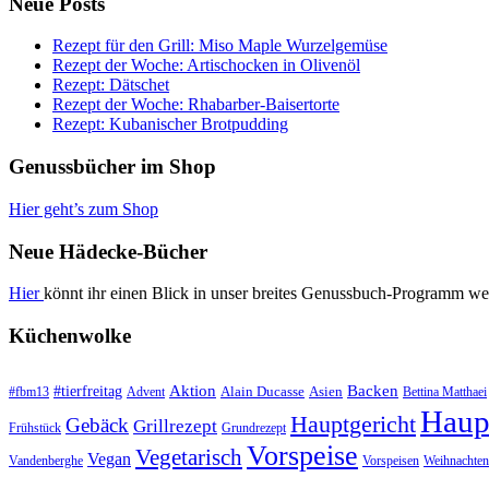
Neue Posts
Rezept für den Grill: Miso Maple Wurzelgemüse
Rezept der Woche: Artischocken in Olivenöl
Rezept: Dätschet
Rezept der Woche: Rhabarber-Baisertorte
Rezept: Kubanischer Brotpudding
Genussbücher im Shop
Hier geht’s zum Shop
Neue Hädecke-Bücher
Hier
könnt ihr einen Blick in unser breites Genussbuch-Programm we
Küchenwolke
#tierfreitag
Aktion
Backen
Alain Ducasse
Asien
#fbm13
Advent
Bettina Matthaei
Haup
Hauptgericht
Gebäck
Grillrezept
Frühstück
Grundrezept
Vorspeise
Vegetarisch
Vegan
Vandenberghe
Vorspeisen
Weihnachten