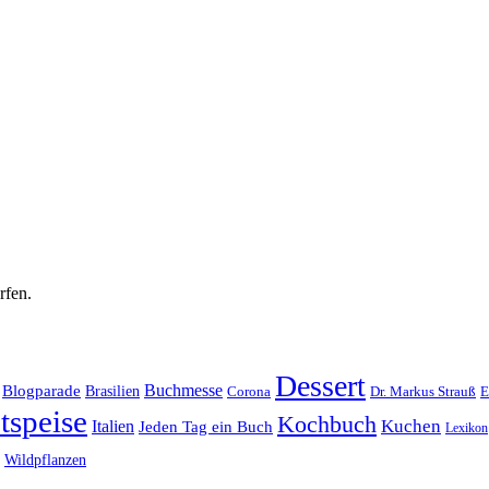
rfen.
Dessert
Buchmesse
Blogparade
Brasilien
Corona
Dr. Markus Strauß
E
tspeise
Kochbuch
Kuchen
Italien
Jeden Tag ein Buch
Lexikon
Wildpflanzen