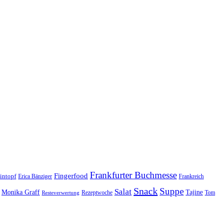
Frankfurter Buchmesse
Fingerfood
intopf
Erica Bänziger
Frankreich
Snack
Suppe
Salat
Monika Graff
Tajine
Rezeptwoche
Tom
Resteverwertung